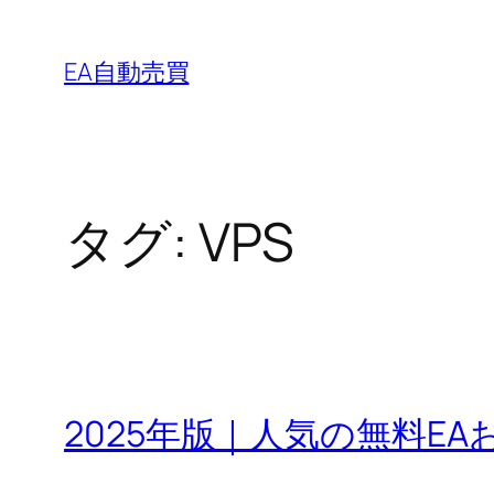
内
容
EA自動売買
を
ス
キ
ッ
タグ:
VPS
プ
2025年版｜人気の無料EA