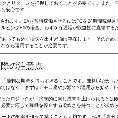
スクとリターンを把握しておくことが必要です。また、
ると安心です。
されます。EAを常時稼働させるにはPCを24時間稼働さ
ルピングEAの場合、わずかな遅延が収益性に直結するた
であっても必ず損失を出す局面は存在します。そのため
りながら運用することが必要です。
る際の注意点
、「過剰な期待を持ちすぎる」ことです。無料EAだか
ではなく、まずはデモ口座や少額での運用から始め、E
ったロジックが、将来的に同じ成果を上げられるとは限
、必要に応じて稼働を停止する柔軟さを持つことが求め
レードの知識を併せて学ぶことも大切です。EAを「自