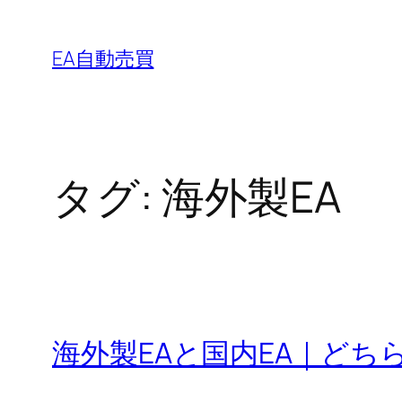
内
容
EA自動売買
を
ス
キ
ッ
タグ:
海外製EA
プ
海外製EAと国内EA｜どち